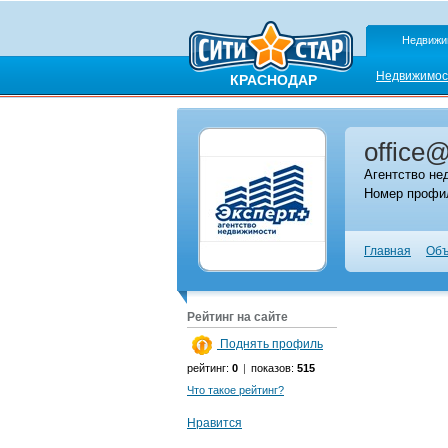
Недвижи
Недвижимос
КРАСНОДАР
office@
Агентство не
Номер профил
Главная
Объ
Рейтинг на сайте
Поднять профиль
рейтинг:
0
|
показов:
515
Что такое рейтинг?
Нравится