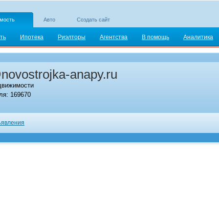
мость
Авто
Создать сайт
ть
Ипотека
Риэлторы
Агентства
В помощь
Аналитика
novostrojka-anapy.ru
движимости
я: 169670
явления